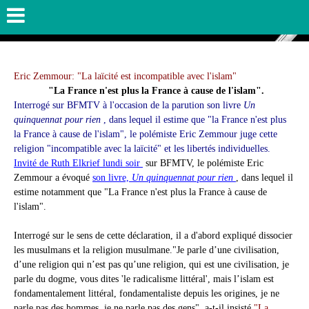
Eric Zemmour: "La laïcité est incompatible avec l'islam"
"La France n'est plus la France à cause de l'islam".
Interrogé sur BFMTV à l'occasion de la parution son livre
Un
quinquennat pour rien
, dans lequel il estime que "la France n'est plus
la France à cause de l'islam", le polémiste Eric Zemmour juge cette
religion "incompatible avec la laïcité" et les libertés individuelles.
Invité de Ruth Elkrief lundi soir
sur BFMTV, le polémiste Eric
Zemmour a évoqué
son livre,
Un quinquennat pour rien
, dans lequel il
estime notamment que "La France n'est plus la France à cause de
l'islam".
Interrogé sur le sens de cette déclaration, il a d'abord expliqué dissocier
les musulmans et la religion musulmane."Je parle d’une civilisation,
d’une religion qui n’est pas qu’une religion, qui est une civilisation, je
parle du dogme, vous dites 'le radicalisme littéral', mais l’islam est
fondamentalement littéral, fondamentaliste depuis les origines, je ne
parle pas des hommes, je ne parle pas des gens", a-t-il insisté.
"La