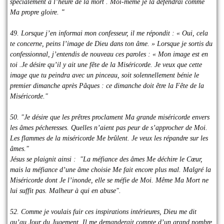
spécialement à l’heure de la mort . Moi-même je la défendrai comme
Ma propre gloire.
"
49. Lorsque j’en informai mon confesseur, il me répondit : « Oui, cela
te concerne, peins l’image de Dieu dans ton âme. » Lorsque je sortis du
confessionnal, j’entendis de nouveau ces paroles : « Mon image est en
toi .Je désire qu’il y ait une fête de la Miséricorde. Je veux que cette
image que tu peindra avec un pinceau, soit solennellement bénie le
premier dimanche après Pâques : ce dimanche doit être la Fête de la
Miséricorde."
50. "Je désire que les prêtres proclament Ma grande miséricorde envers
les âmes pécheresses. Quelles n’aient pas peur de s’approcher de Moi.
Les flammes de la miséricorde Me brûlent. Je veux les répandre sur les
âmes."
Jésus se plaignit ainsi : "La méfiance des âmes Me déchire le Cœur,
mais la méfiance d’une âme choisie Me fait encore plus mal. Malgré la
Miséricorde dont Je l’inonde, elle se méfie de Moi. Même Ma Mort ne
lui suffit pas. Malheur à qui en abuse".
52. Comme je voulais fuir ces inspirations intérieures, Dieu me dit
qu’au Jour du Jugement, Il me demanderait compte d’un grand nombre