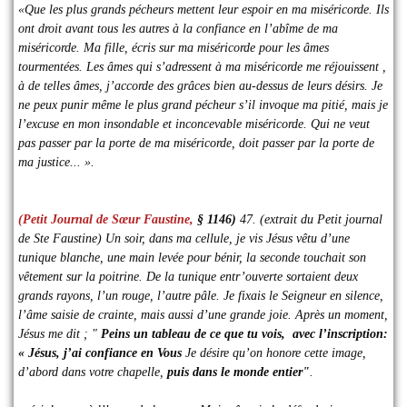
«Que les plus grands pécheurs mettent leur espoir en ma miséricorde. Ils
ont droit avant tous les autres à la confiance en l’abîme de ma
miséricorde. Ma fille, écris sur ma miséricorde pour les âmes
tourmentées. Les âmes qui s’adressent à ma miséricorde me réjouissent ,
à de telles âmes, j’accorde des grâces bien au-dessus de leurs désirs. Je
ne peux punir même le plus grand pécheur s’il invoque ma pitié, mais je
l’excuse en mon insondable et inconcevable miséricorde. Qui ne veut
pas passer par la porte de ma miséricorde, doit passer par la porte de
ma justice... ».
(Petit Journal de Sœur Faustine,
§ 1146)
47. (extrait du Petit journal
de Ste Faustine) Un soir, dans ma cellule, je vis Jésus vêtu d’une
tunique blanche, une main levée pour bénir, la seconde touchait son
vêtement sur la poitrine. De la tunique entr’ouverte sortaient deux
grands rayons, l’un rouge, l’autre pâle. Je fixais le Seigneur en silence,
l’âme saisie de crainte, mais aussi d’une grande joie. Après un moment,
Jésus me dit ; "
Peins un tableau de ce que tu vois, avec l’inscription:
« Jésus, j’ai confiance en Vous
Je désire qu’on honore cette image,
d’abord dans votre chapelle,
puis dans le monde entier"
.