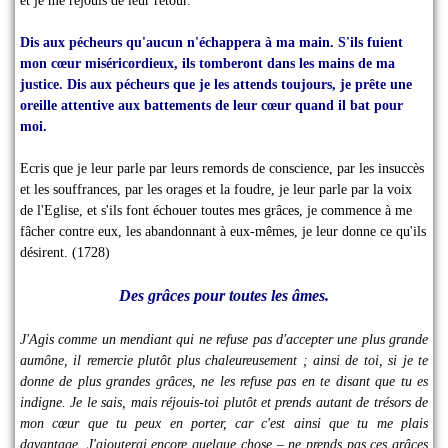
et je me réjouis de leur retour.
Dis aux pécheurs qu'aucun n'échappera à ma main. S'ils fuient
mon cœur miséricordieux, ils tomberont dans les mains de ma
justice. Dis aux pécheurs que je les attends toujours, je prête une
oreille attentive aux battements de leur cœur quand il bat pour
moi.
Ecris que je leur parle par leurs remords de conscience, par les insuccès
et les souffrances, par les orages et la foudre, je leur parle par la voix
de l'Eglise, et s'ils font échouer toutes mes grâces, je commence à me
fâcher contre eux, les abandonnant à eux-mêmes, je leur donne ce qu'ils
désirent. (1728)
Des grâces pour toutes les âmes.
J'Agis comme un mendiant qui ne refuse pas d'accepter une plus grande
aumône, il remercie plutôt plus chaleureusement ; ainsi de toi, si je te
donne de plus grandes grâces, ne les refuse pas en te disant que tu es
indigne. Je le sais, mais réjouis-toi plutôt et prends autant de trésors de
mon cœur que tu peux en porter, car c'est ainsi que tu me plais
davantage. J'ajouterai encore quelque chose – ne prends pas ces grâces